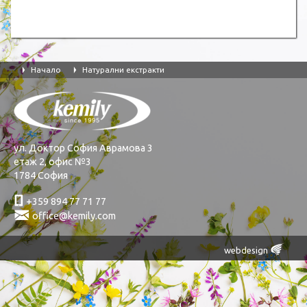
Начало
Натурални екстракти
Ţ
Ţ
ул. Доктор София Аврамова 3
етаж 2, офис №3
1784 София
ƚ
+359 894 77 71 77
Ś
office@kemily.com
Œ
webdesign