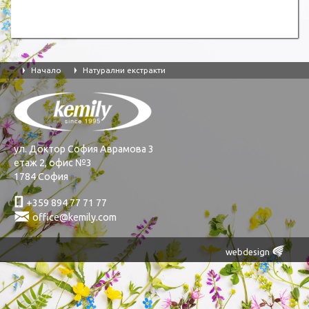
Начало
Натурални екстракти
Ţ
Ţ
ул. Доктор София Аврамова 3
етаж 2, офис №3
1784 София
ƚ
+359 894 77 71 77
Ś
office@kemily.com
Œ
webdesign