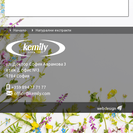
Начало
Натурални екстракти
Ţ
Ţ
ул. Доктор София Аврамова 3
етаж 2, офис №3
1784 София
ƚ
+359 894 77 71 77
Ś
office@kemily.com
Œ
webdesign